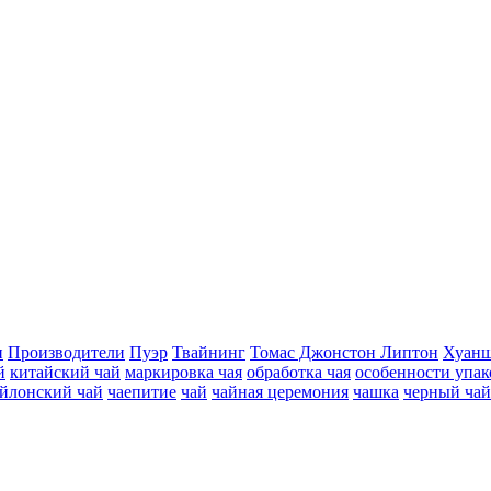
н
Производители
Пуэр
Твайнинг
Томас Джонстон Липтон
Хуанш
й
китайский чай
маркировка чая
обработка чая
особенности упак
йлонский чай
чаепитие
чай
чайная церемония
чашка
черный чай