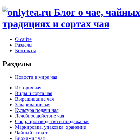
традициях и сортах чая
О сайте
Разделы
Контакты
Разделы
Новости в мире чая
История чая
Виды и сорта чая
Выращивание чая
Заваривание чая
Культура подачи чая
Лечебное действие чая
Сбор, производство и продажа чая
Маркировка, упаковка, хранение
Чайный этикет
Биохимия чая