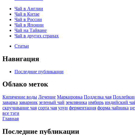
Чай в Англии
Чай в Китае
Чай в России
Чай в Японии
Чай на Тайване
Чай в других странах
Статьи
Навигация
Последние публикации
Облако меток
Кипячение воды
Лечение
Маркировка
Подделка чая
Похлебки
заварка
заварник
зеленый чай
земляника
имбирь
индийский ча
скручивание чая
сорта чая
улун
ферментация
форма чайника
це
все тэги
Главная
Последние публикации