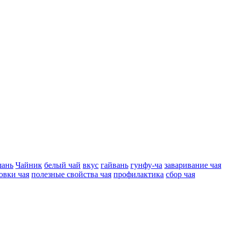
ань
Чайник
белый чай
вкус
гайвань
гунфу-ча
заваривание чая
овки чая
полезные свойства чая
профилактика
сбор чая