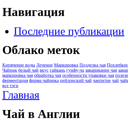
Навигация
Последние публикации
Облако меток
Кипячение воды
Лечение
Маркировка
Подделка чая
Похлебки
Чайник
белый чай
вкус
гайвань
гунфу-ча
заваривание чая
зава
маркировка чая
обработка чая
особенности упаковки чая
полезн
ферментация
форма чайника
цейлонский чай
чаепитие
чай
чай
все тэги
Главная
Чай в Англии